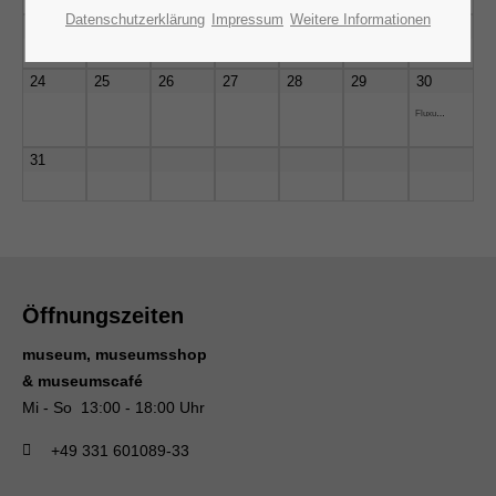
Datenschutzerklärung
Impressum
Weitere Informationen
17
18
19
20
21
22
23
24
25
26
27
28
29
30
Fluxus+Livemusik
31
Öffnungszeiten
museum, museumsshop
& museumscafé
Mi - So 13:00 - 18:00 Uhr
+49 331 601089-33