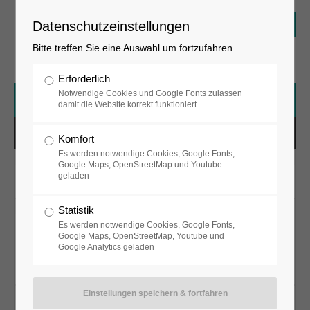
Datenschutzeinstellungen
Bitte treffen Sie eine Auswahl um fortzufahren
Erforderlich
Notwendige Cookies und Google Fonts zulassen
< Juli 2026
August 2026
September 2026 >
damit die Website korrekt funktioniert
Montag
Dienstag
Mittwoch
Donnerstag
Freitag
Samstag
Sonntag
Komfort
Es werden notwendige Cookies, Google Fonts,
1
2
Google Maps, OpenStreetMap und Youtube
geladen
Fluxus+Livemusik
3
4
5
6
7
8
9
Statistik
Es werden notwendige Cookies, Google Fonts,
museum
Google Maps, OpenStreetMap, Youtube und
Google Analytics geladen
FLUXUS+
geschlossen
10
11
12
13
14
15
16