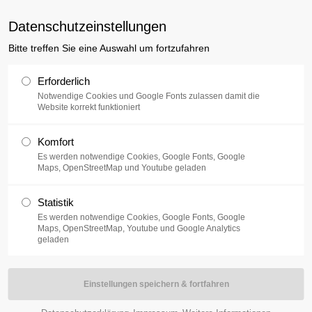
uxusplus.de
Datenschutzeinstellungen
Bitte treffen Sie eine Auswahl um fortzufahren
Sammlung
Ausstellung
V
Erforderlich
Notwendige Cookies und Google Fonts zulassen damit die
Website korrekt funktioniert
Komfort
Es werden notwendige Cookies, Google Fonts, Google
Maps, OpenStreetMap und Youtube geladen
Series of Moving, #3 / 2025
Statistik
Es werden notwendige Cookies, Google Fonts, Google
Maps, OpenStreetMap, Youtube und Google Analytics
ten von Personen im Raum. Dabei interessiert mich weniger ein kla
geladen
in psychischer oder gedanklicher Raum. Diese Räume können stabi
erdichten oder kollabieren – abhängig davon, wie viel Raum eine Figu
d bewusst in ihrer Farblichkeit reduziert, wodurch eine konzentrierte