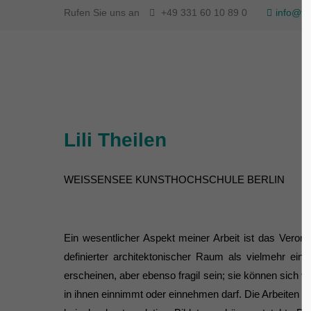
Rufen Sie uns an
+49 331 60 10 89 0
info@fl
Lili Theilen
WEISSENSEE KUNSTHOCHSCHULE BERLIN
Ein wesentlicher Aspekt meiner Arbeit ist das Veror
definierter architektonischer Raum als vielmehr e
erscheinen, aber ebenso fragil sein; sie können sich v
in ihnen einnimmt oder einnehmen darf. Die Arbeiten sin