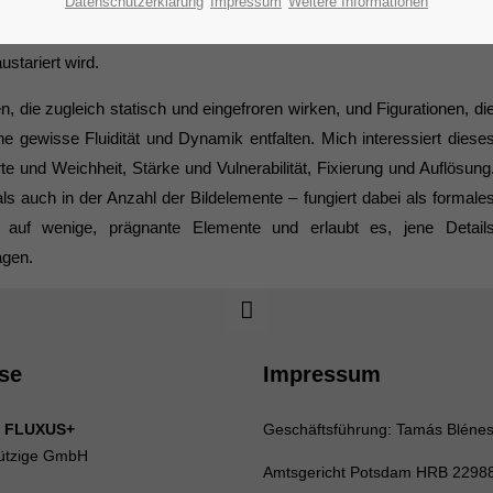
 Figuren erscheinen häufig allein, jedoch nicht notwendigerweis
Datenschutzerklärung
Impressum
Weitere Informationen
stand der Selbstverortung, als einen Moment des Insich-Seins, in de
stariert wird.
die zugleich statisch und eingefroren wirken, und Figurationen, di
e gewisse Fluidität und Dynamik entfalten. Mich interessiert diese
und Weichheit, Stärke und Vulnerabilität, Fixierung und Auflösung
ls auch in der Anzahl der Bildelemente – fungiert dabei als formale
e auf wenige, prägnante Elemente und erlaubt es, jene Detail
agen.
se
Impressum
 FLUXUS+
Geschäftsführung: Tamás Bléne
ützige GmbH
Amtsgericht Potsdam HRB 2298