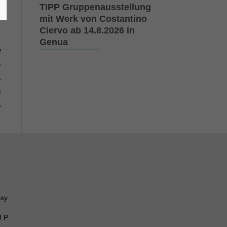
e
TIPP Gruppenausstellung
m
mit Werk von Costantino
Ciervo ab 14.8.2026 in
Genua
e
s
.
s
s
ssy
8 P