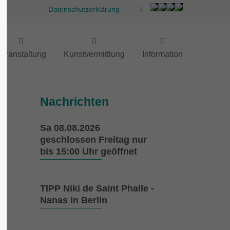
Datenschutzerklärung
eranstaltung
Kunstvermittlung
Information
Nachrichten
Sa 08.08.2026
geschlossen Freitag nur
bis 15:00 Uhr geöffnet
r
TIPP Niki de Saint Phalle -
l
Nanas in Berlin
r
,