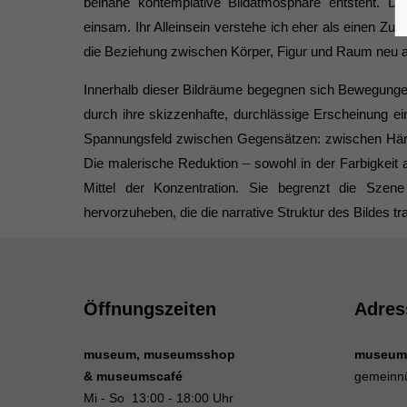
beinahe kontemplative Bildatmosphäre entsteht. Die
einsam. Ihr Alleinsein verstehe ich eher als einen Zu
die Beziehung zwischen Körper, Figur und Raum neu au
Innerhalb dieser Bildräume begegnen sich Bewegungen, 
durch ihre skizzenhafte, durchlässige Erscheinung ein
Spannungsfeld zwischen Gegensätzen: zwischen Härte 
Die malerische Reduktion – sowohl in der Farbigkeit a
Mittel der Konzentration. Sie begrenzt die Szen
hervorzuheben, die die narrative Struktur des Bildes tr
Öffnungszeiten
Adres
museum, museumsshop
museum
& museumscafé
gemeinn
Mi - So 13:00 - 18:00 Uhr