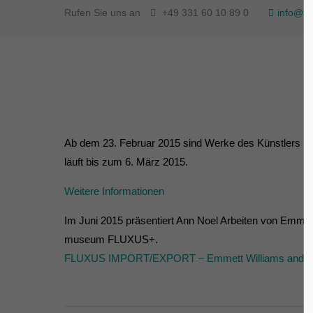
Rufen Sie uns an
+49 331 60 10 89 0
info@fl
Ab dem 23. Februar 2015 sind Werke des Künstlers Emm
läuft bis zum 6. März 2015.
Weitere Informationen
Im Juni 2015 präsentiert Ann Noel Arbeiten von Emmet
museum FLUXUS+.
FLUXUS IMPORT/EXPORT – Emmett Williams and his