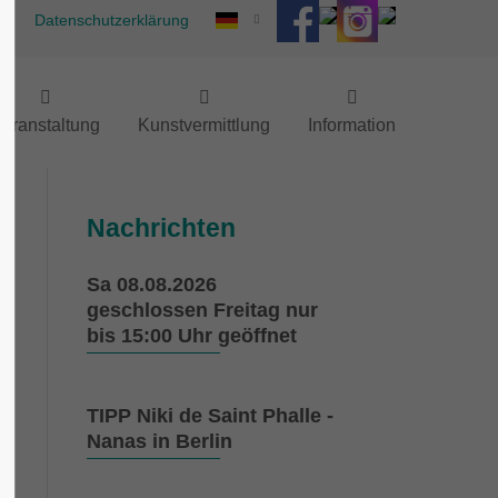
Datenschutzerklärung
eranstaltung
Kunstvermittlung
Information
Nachrichten
Sa 08.08.2026
geschlossen Freitag nur
bis 15:00 Uhr geöffnet
TIPP Niki de Saint Phalle -
Nanas in Berlin