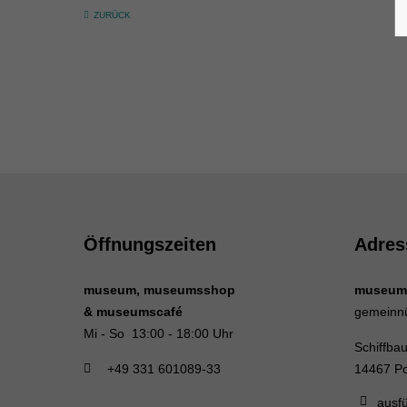
ZURÜCK
Öffnungszeiten
Adres
museum, museumsshop
museum
& museumscafé
gemeinn
Mi - So 13:00 - 18:00 Uhr
Schiffba
+49 331 601089-33
14467 P
ausfü