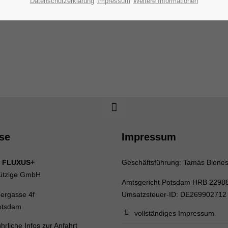
Datenschutzerklärung
Impressum
Weitere Informationen
se
Impressum
 FLUXUS+
Geschäftsführung: Tamás Bléne
ützige GmbH
Amtsgericht Potsdam HRB 2298
uergasse 4f
Umsatzsteuer-ID: DE269902712
otsdam
vollständiges Impressum
hrliche Infos zur Anfahrt