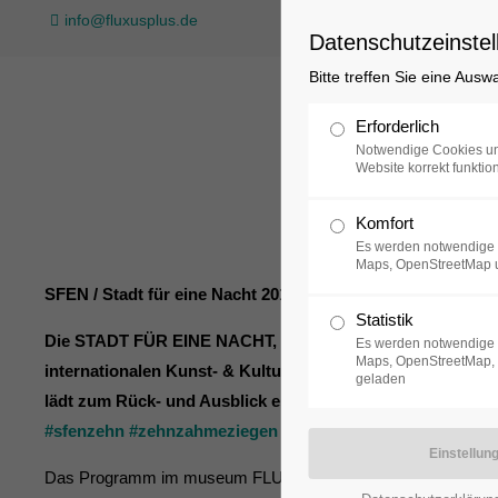
info@fluxusplus.de
Datenschutzeinstel
Bitte treffen Sie eine Ausw
Sammlung
Erforderlich
Notwendige Cookies un
Website korrekt funktion
Komfort
Es werden notwendige 
Maps, OpenStreetMap 
SFEN / Stadt für eine Nacht 2019 - Programm museum FLU
Statistik
Die STADT FÜR EINE NACHT, das größte Kulturfestival der 
Es werden notwendige 
Maps, OpenStreetMap, 
internationalen Kunst- & Kulturquartier Schiffbauergas
geladen
lädt zum Rück- und Ausblick ein und geht dabei der ZEHN
#
sfenzehn
#
zehnzahmeziegen
#
staytuned
#
jubeljubeljubi
Das Programm im museum FLUXUS+ sieht wie folgt aus! Wir f