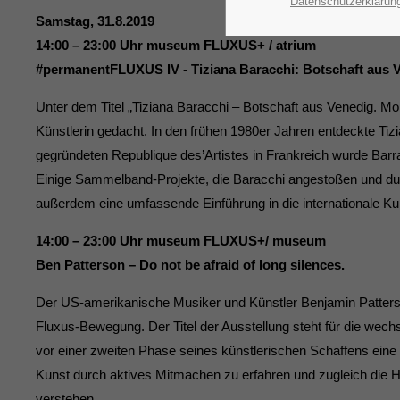
Datenschutzerklärun
Samstag, 31.8.2019
14:00 – 23:00 Uhr museum FLUXUS+ / atrium
#permanentFLUXUS IV - Tiziana Baracchi: Botschaft aus 
Unter dem Titel „Tiziana Baracchi – Botschaft aus Venedig. Mon
Künstlerin gedacht. In den frühen 1980er Jahren entdeckte Tiz
gegründeten Republique des’Artistes in Frankreich wurde Barra
Einige Sammelband-Projekte, die Baracchi angestoßen und durc
außerdem eine umfassende Einführung in die internationale K
14:00 – 23:00 Uhr museum FLUXUS+/ museum
Ben Patterson – Do not be afraid of long silences.
Der US-amerikanische Musiker und Künstler Benjamin Patterso
Fluxus-Bewegung. Der Titel der Ausstellung steht für die wech
vor einer zweiten Phase seines künstlerischen Schaffens eine 
Kunst durch aktives Mitmachen zu erfahren und zugleich die 
ver­stehen.