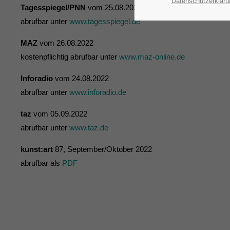
Datenschutzerkläru
Tagesspiegel/PNN
vom 25.08.2022
abrufbar unter
www.tagesspiegel.de
MAZ
vom 26.08.2022
kostenpflichtig abrufbar unter
www.maz-online.de
Inforadio
vom 24.08.2022
abrufbar unter
www.inforadio.de
taz
vom 05.09.2022
abrufbar unter
www.taz.de
kunst:art
87, September/Oktober 2022
abrufbar als
PDF