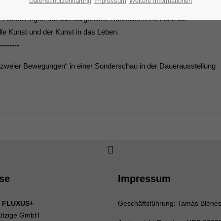
Datenschutzerklärung
Impressum
Weitere Informationen
Vautier, Robert Filliou, Joseph Beuys und viele andere.
zweite Angriff auf das bürgerliche Kunstwerk. Es zählt die
ie Kunst und der Kunst in das Leben.
--------
 zweier Bewegungen“ in einer Sonderschau in der Dauerausstellung
se
Impressum
 FLUXUS+
Geschäftsführung: Tamás Bléne
ützige GmbH