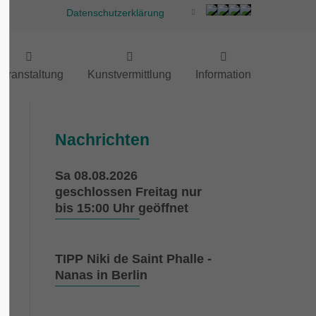
Datenschutzerklärung
eranstaltung
Kunstvermittlung
Information
Nachrichten
Sa 08.08.2026
geschlossen Freitag nur
bis 15:00 Uhr geöffnet
TIPP Niki de Saint Phalle -
Nanas in Berlin