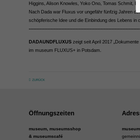
Higgins, Alison Knowles, Yoko Ono, Tomas Schmit, Ben 
Nach Dada war Fluxus vor ungefähr fünfzig Jahren der 
schöpferische Idee und die Einbindung des Lebens in d
-----------------------------------------------------------------------
DADAUNDFLUXUS
zeigt seit April 2017 „Dokumente
im museum FLUXUS+ in Potsdam.
ZURÜCK
Öffnungszeiten
Adres
museum, museumsshop
museum
& museumscafé
gemeinn