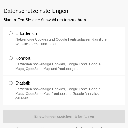
uxusplus.de
Datenschutzeinstellungen
Bitte treffen Sie eine Auswahl um fortzufahren
Sammlung
Ausstellung
V
Erforderlich
Notwendige Cookies und Google Fonts zulassen damit die
Website korrekt funktioniert
0. Juni 2017 ist keine Fluxus-Dokumentation in unserem atrium zu
Komfort
Es werden notwendige Cookies, Google Fonts, Google
Maps, OpenStreetMap und Youtube geladen
XUS+studis 2017.
Statistik
I
mit einem erweiterten Informationsangebot.
Es werden notwendige Cookies, Google Fonts, Google
Maps, OpenStreetMap, Youtube und Google Analytics
geladen
tsfreie Einführung in diese internationale Kunstbewegung, die sich
cht aufhört zu fließen und aktuell zu sein.
, Performances, Scores, Events und Festivals geben.
ciunas, Wolf Vostell, Benjamin Patterson, Emmett Williams, Dick