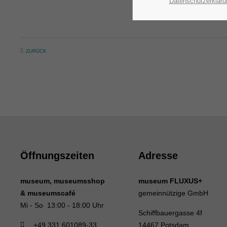
Datenschutzerkläru
ZURÜCK
Öffnungszeiten
Adresse
museum, museumsshop
museum FLUXUS+
& museumscafé
gemeinnützige GmbH
Mi - So 13:00 - 18:00 Uhr
Schiffbauergasse 4f
+49 331 601089-33
14467 Potsdam