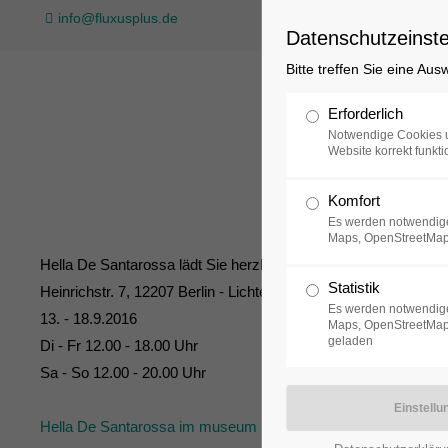
info@fluxusplus.de
Datenschutzeinste
Bitte treffen Sie eine Au
Sammlung
Erforderlich
Notwendige Cookies u
Website korrekt funkti
Komfort
Es werden notwendige
Maps, OpenStreetMap
Hella De Santarossa lädt Sie herzlich zum Tag der offenen Tür, in
Statistik
Heinrichstr. 7, 12207 Berlin - Lichterfelde
Es werden notwendige
13. - 18.9.2016
Maps, OpenStreetMap,
geladen
Di - Fr 12.00 - 18.00 Uhr
Sa - So 12.00 - 20.00 Uhr
Hella De Santarossa im museum FLUXUS+