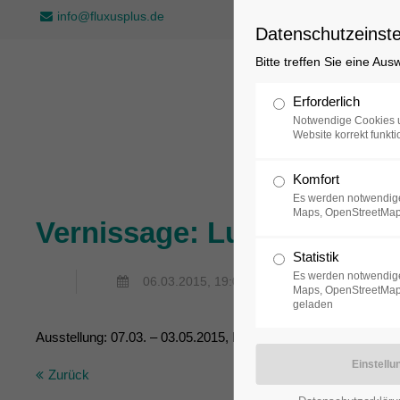
info@fluxusplus.de
Datenschutzeinste
Bitte treffen Sie eine Au
Sammlung
Erforderlich
Notwendige Cookies u
Website korrekt funkti
Komfort
Es werden notwendige
Maps, OpenStreetMap
Vernissage: Lutz Friedel "
Statistik
Es werden notwendige
06.03.2015, 19:00–21:00
Maps, OpenStreetMap,
geladen
Ausstellung: 07.03. – 03.05.2015, Mi – So, 13:00 – 18:00 Uhr
Zurück