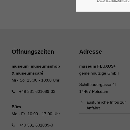
Datenschutzerkläru
Öffnungszeiten
Adresse
museum, museumsshop
museum FLUXUS+
& museumscafé
gemeinnützige GmbH
Mi - So 13:00 - 18:00 Uhr
Schiffbauergasse 4f
+49 331 601089-33
14467 Potsdam
ausführliche Infos zur
Büro
Anfahrt
Mo - Fr 10:00 - 17:00 Uhr
+49 331 601089-0