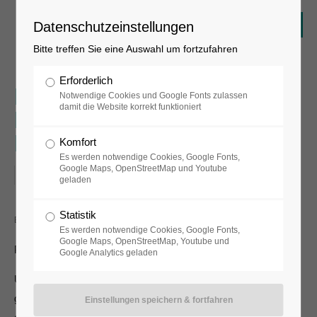
Datenschutzeinstellungen
Bitte treffen Sie eine Auswahl um fortzufahren
Erforderlich
FLUXUS - reloaded: neue
Notwendige Cookies und Google Fonts zulassen
damit die Website korrekt funktioniert
Perspektiven in der
Dauerausstellung
Komfort
Es werden notwendige Cookies, Google Fonts,
Google Maps, OpenStreetMap und Youtube
26.06.2020–01.01.2021
geladen
Statistik
Blick in die Ausstellung © museum FLUXUS+
Es werden notwendige Cookies, Google Fonts,
Google Maps, OpenStreetMap, Youtube und
Präsentation der Neuhängung
Google Analytics geladen
Um neue Perspektiven auf die Fluxus-Bewegung zu
gewinnen, zeigt das museum FLUXUS+ nach der