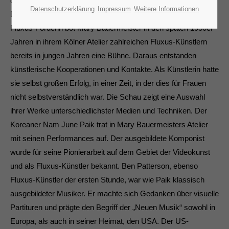
coronabedingten Schließung eine Umhängung seiner Werke.
Datenschutzerklärung
Impressum
Weitere Informationen
Der Fokus liegt dabei auf einzelnen Künstler_innen: Als
Fluxus-Förderin bot Mary Bauermeister in den späten 1950er
Jahren in ihrem Kölner Atelier zahlreichen Fluxus-Künstlern
bereits in jungen Jahren eine Bühne. Daraus entstanden
künstlerische Kooperationen und Kontakte. Als Künstlerin hatte
sie selbst großen Erfolg, in einer Zeit, in der dies für Frauen
nicht selbstverständlich war. Die Schau zeigt eine Auswahl
ihrer Werke unterschiedlichster Medien und Techniken. Der
Koreaner Nam June Paik trat in Mary Bauermeisters Atelier
mit seinen Performances auf. Der ausgebildete Komponist
wurde für seine Pionierarbeit auf dem Gebiet der Videokunst
und als Fluxus-Künstler bekannt. Ben Patterson, ebenso
Fluxus-Künstler der ersten Stunde, war wie Paik klassisch
ausgebildeter Musiker. Er machte sich Gedanken über visuelle
Partituren und prägte den Begriff der „Neuen Musik“ sowohl in
Europa, als auch in seiner Heimat, den USA. Der US-